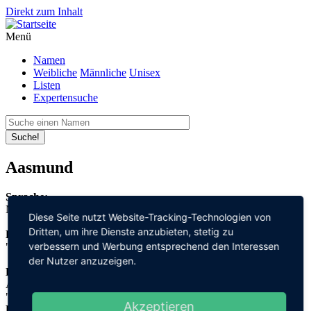
Direkt zum Inhalt
Menü
Namen
Weibliche
Männliche
Unisex
Listen
Expertensuche
Suche!
Aasmund
Sprache:
Norwegisch
Diese Seite nutzt Website-Tracking-Technologien von
Dritten, um ihre Dienste anzubieten, stetig zu
Bedeutung:
verbessern und Werbung entsprechend den Interessen
"Gott" + "Schutz"
der Nutzer anzuzeigen.
Herleitung:
Altnordisch,
"āss" + "mund"
Akzeptieren
Herkunftsname: