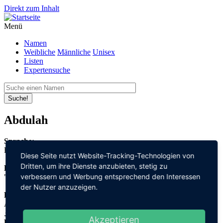
Direkt zum Inhalt
Menü
Namen
Weibliche
Männliche
Unisex
Listen
Expertensuche
Suche!
Abdulah
Sprache:
Bosnisch
Diese Seite nutzt Website-Tracking-Technologien von
Dritten, um ihre Dienste anzubieten, stetig zu
Bedeutung:
verbessern und Werbung entsprechend den Interessen
"Diener" + "Gott"
der Nutzer anzuzeigen.
Herleitung:
Arabisch,
عبد "abd" + الله "allah"
Akzeptieren
Herkunftsname: