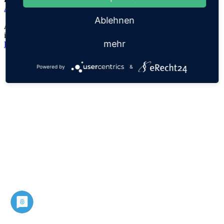
Abdallah
Ablehnen
Anmerkungen:
im Koran war Abdallah der Vater des Propheten Mohammed
mehr
Datenschutz
Impressum
Powered by
&