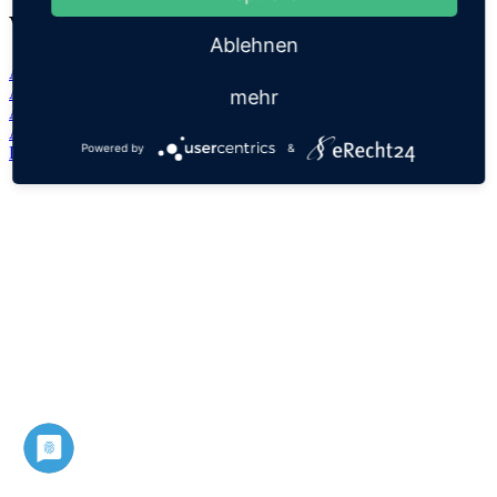
Verwandte Namen
Ablehnen
Abderrahman
Abderrahmane
mehr
Abderramão
Abdirahman
Powered by
&
Datenschutz
Impressum