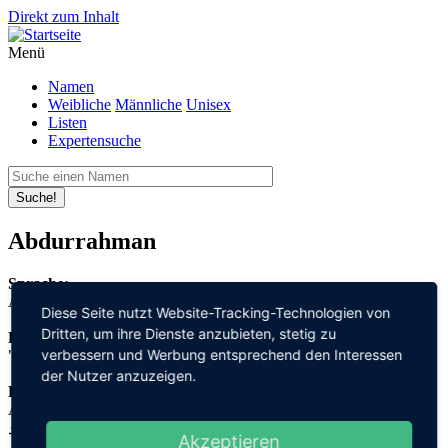
Direkt zum Inhalt
Menü
Namen
Weibliche
Männliche
Unisex
Listen
Expertensuche
Suche!
Abdurrahman
Sprache:
Arabisch
Diese Seite nutzt Website-Tracking-Technologien von
Dritten, um ihre Dienste anzubieten, stetig zu
Bedeutung:
verbessern und Werbung entsprechend den Interessen
"Diener" + "der Erbarmer"
der Nutzer anzuzeigen.
Herleitung:
Arabisch,
عبد "abd" + الرحمان "rahman"
Akzeptieren