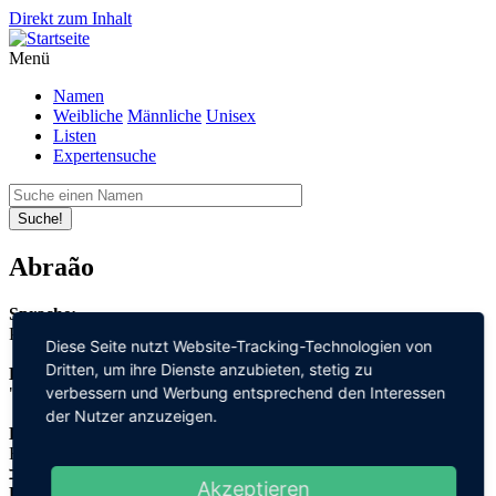
Direkt zum Inhalt
Menü
Namen
Weibliche
Männliche
Unisex
Listen
Expertensuche
Suche!
Abraão
Sprache:
Portugiesisch
Diese Seite nutzt Website-Tracking-Technologien von
Dritten, um ihre Dienste anzubieten, stetig zu
Bedeutung:
verbessern und Werbung entsprechend den Interessen
"Vater" + "Menge"
der Nutzer anzuzeigen.
Herleitung:
Hebräisch,
אב "aw" + המון "hamon"
Akzeptieren
Herkunftsname: