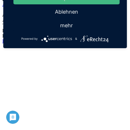
Avraham
Ablehnen
Anmerkungen:
Avraham war als Stammvater Israels eine zentrale Figur des Alten
mehr
Testaments
Der Namensursprung ist unklar, es handelt sich lediglich um eine
Hypothese!
Powered by
&
Datenschutz
Impressum