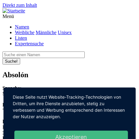
Direkt zum Inhalt
Menü
Namen
Weibliche
Männliche
Unisex
Listen
Expertensuche
Suche!
Absolón
Sprache:
Slowakisch
Diese Seite nutzt Website-Tracking-Technologien von
Dritten, um ihre Dienste anzubieten, stetig zu
Bedeutung:
verbessern und Werbung entsprechend den Interessen
"Vater" + "Frieden"
der Nutzer anzuzeigen.
Herleitung:
Hebräisch,
אב "aw" + שלום "schalom"
Akzeptieren
Herkunftsname: