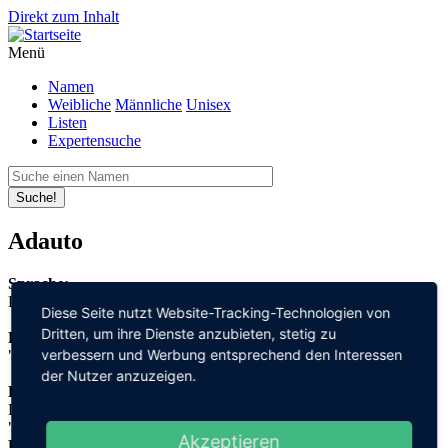
Direkt zum Inhalt
Menü
Namen
Weibliche
Männliche
Unisex
Listen
Expertensuche
Suche!
Adauto
Sprache:
Portugiesisch
Diese Seite nutzt Website-Tracking-Technologien von
Dritten, um ihre Dienste anzubieten, stetig zu
Bedeutung:
verbessern und Werbung entsprechend den Interessen
"Wachstum"
der Nutzer anzuzeigen.
Herleitung:
Latein,
"adauctus"
Akzeptieren
Herkunftsname: