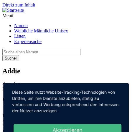
Direkt zum Inhalt
Menü
Namen
Weibliche
Männliche
Unisex
Listen
Expertensuche
Suche!
Addie
Sprache:
Englisch
Diese Seite nutzt Website-Tracking-Technologien von
Dritten, um ihre Dienste anzubieten, stetig zu
Bedeutung:
verbessern und Werbung entsprechend den Interessen
"edel" + "Persönlichkeit"
der Nutzer anzuzeigen.
Herleitung:
Althochdeutsch,
"adal" + "heit"
Akzeptieren
Herkunftsname: