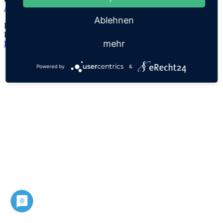
Aemilius
Ablehnen
Der Namensursprung ist unklar, es handelt sich lediglich um eine
Hypothese!
mehr
Datenschutz
Impressum
Powered by
&