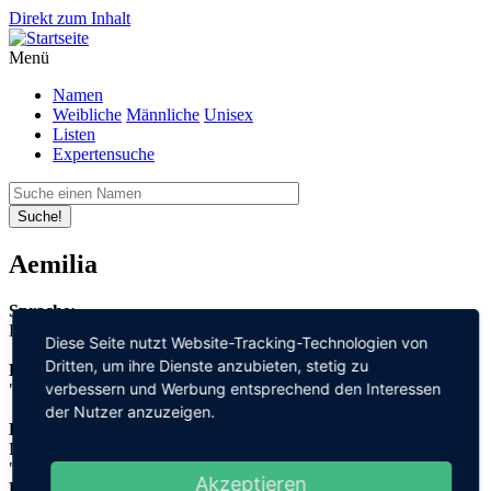
Direkt zum Inhalt
Menü
Namen
Weibliche
Männliche
Unisex
Listen
Expertensuche
Suche!
Aemilia
Sprache:
Latein
Diese Seite nutzt Website-Tracking-Technologien von
Dritten, um ihre Dienste anzubieten, stetig zu
Bedeutung:
verbessern und Werbung entsprechend den Interessen
"wetteifern"
der Nutzer anzuzeigen.
Herleitung:
Latein,
"aemulus"
Akzeptieren
Herkunftsname: