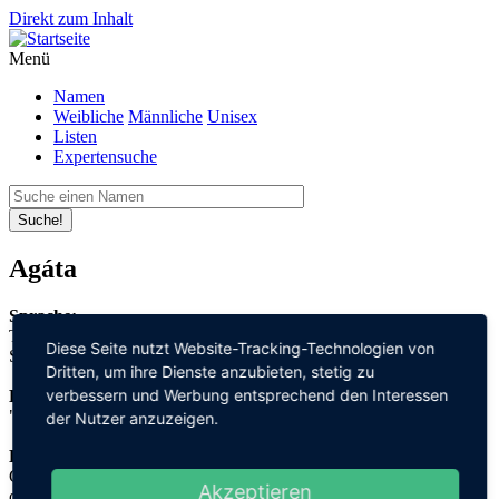
Direkt zum Inhalt
Menü
Namen
Weibliche
Männliche
Unisex
Listen
Expertensuche
Suche!
Agáta
Sprache:
Tschechisch
Diese Seite nutzt Website-Tracking-Technologien von
Slowakisch
Dritten, um ihre Dienste anzubieten, stetig zu
verbessern und Werbung entsprechend den Interessen
Bedeutung:
"gut"
der Nutzer anzuzeigen.
Herleitung:
Griechisch,
Akzeptieren
αγαθός "agathos"