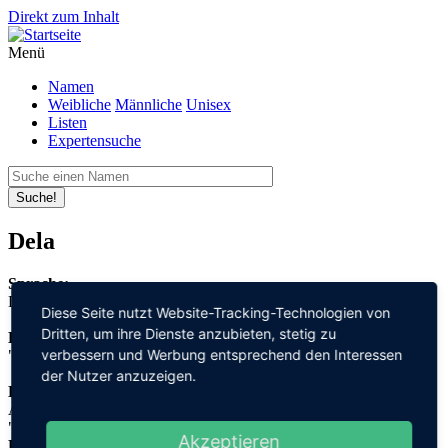
Direkt zum Inhalt
Menü
Namen
Weibliche
Männliche
Unisex
Listen
Expertensuche
Suche!
Dela
Sprache:
Deutsch
Diese Seite nutzt Website-Tracking-Technologien von
Dritten, um ihre Dienste anzubieten, stetig zu
Bedeutung:
verbessern und Werbung entsprechend den Interessen
"edel"
der Nutzer anzuzeigen.
Herleitung:
Althochdeutsch,
"adal"
Akzeptieren
Herkunftsname: