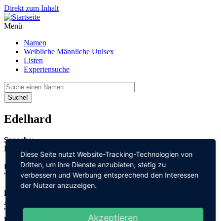
Direkt zum Inhalt
Menü
Namen
Weibliche
Männliche
Unisex
Listen
Expertensuche
Suche!
Edelhard
Sprache:
Deutsch
Diese Seite nutzt Website-Tracking-Technologien von
Dritten, um ihre Dienste anzubieten, stetig zu
Bedeutung:
verbessern und Werbung entsprechend den Interessen
"edel" + "stark, hart"
der Nutzer anzuzeigen.
Herleitung:
Althochdeutsch,
"adal" + "hart"
Akzeptieren
Herkunftsname: