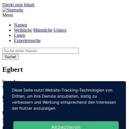
Direkt zum Inhalt
Menü
Namen
Weibliche
Männliche
Unisex
Listen
Expertensuche
Suche!
Egbert
Sprache:
Englisch
Diese Seite nutzt Website-Tracking-Technologien von
Dritten, um ihre Dienste anzubieten, stetig zu
Bedeutung:
verbessern und Werbung entsprechend den Interessen
"Schwert" + "glänzend"
der Nutzer anzuzeigen.
Herleitung:
Altenglisch,
"ecg" + "beorht"
Akzeptieren
Herkunftsname: