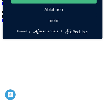
Elisheva
Ablehnen
Der Namensursprung ist unklar, es handelt sich lediglich um eine
Hypothese!
mehr
Datenschutz
Impressum
Powered by
&