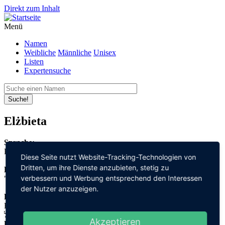
Direkt zum Inhalt
Menü
Namen
Weibliche
Männliche
Unisex
Listen
Expertensuche
Suche!
Elżbieta
Sprache:
Polnisch
Diese Seite nutzt Website-Tracking-Technologien von
Dritten, um ihre Dienste anzubieten, stetig zu
Bedeutung:
verbessern und Werbung entsprechend den Interessen
"Gott" + "schwören"
der Nutzer anzuzeigen.
Herleitung:
Hebräisch,
אל "el" + שבועה "schwu'a"
Akzeptieren
Herkunftsname: