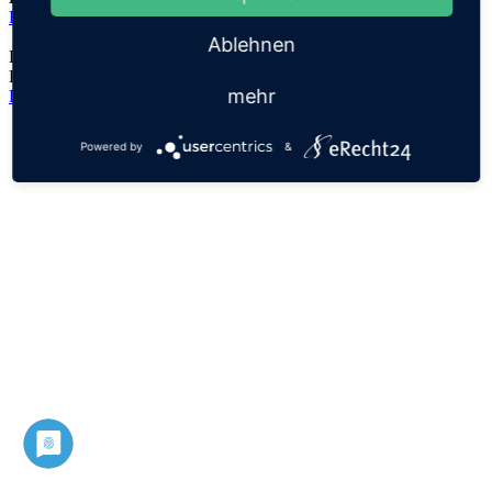
Elisheva
Ablehnen
Der Namensursprung ist unklar, es handelt sich lediglich um eine
Hypothese!
mehr
Datenschutz
Impressum
Powered by
&