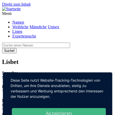
Direkt zum Inhalt
Menü
Namen
Weibliche
Männliche
Unisex
Listen
Expertensuche
Suche!
Lisbet
Sprache:
Skandinavisch
Diese Seite nutzt Website-Tracking-Technologien von
Dritten, um ihre Dienste anzubieten, stetig zu
Bedeutung:
verbessern und Werbung entsprechend den Interessen
"Gott" + "schwören"
der Nutzer anzuzeigen.
Herleitung:
Hebräisch,
אל "el" + שבועה "schwu'a"
Akzeptieren
Herkunftsname: