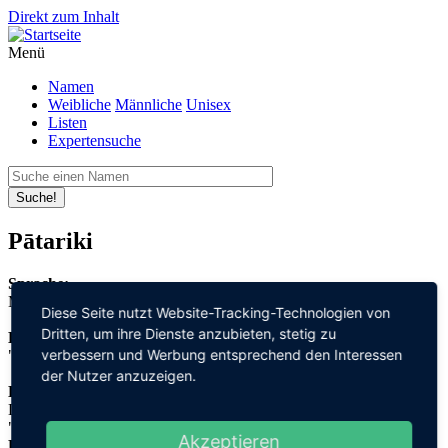
Direkt zum Inhalt
Menü
Namen
Weibliche
Männliche
Unisex
Listen
Expertensuche
Suche!
Pātariki
Sprache:
Maori
Diese Seite nutzt Website-Tracking-Technologien von
Dritten, um ihre Dienste anzubieten, stetig zu
Bedeutung:
verbessern und Werbung entsprechend den Interessen
"adelig"
der Nutzer anzuzeigen.
Herleitung:
Latein,
"patricius"
Akzeptieren
Herkunftsname: