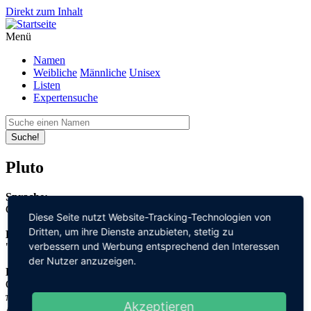
Direkt zum Inhalt
Menü
Namen
Weibliche
Männliche
Unisex
Listen
Expertensuche
Suche!
Pluto
Sprache:
Griechisch
Diese Seite nutzt Website-Tracking-Technologien von
Dritten, um ihre Dienste anzubieten, stetig zu
Bedeutung:
verbessern und Werbung entsprechend den Interessen
"Reichtum"
der Nutzer anzuzeigen.
Herleitung:
Griechisch,
πλούτος "ploutos"
Akzeptieren
Anmerkungen: