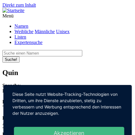
Direkt zum Inhalt
Menü
Namen
Weibliche
Männliche
Unisex
Listen
Expertensuche
Suche!
Quin
Sprache:
Englisch
Diese Seite nutzt Website-Tracking-Technologien von
Dritten, um ihre Dienste anzubieten, stetig zu
Bedeutung:
verbessern und Werbung entsprechend den Interessen
"Conns Nachkomme"
der Nutzer anzuzeigen.
Herleitung:
Altirisch,
"úa" + Conn
Akzeptieren
Herkunftsname: