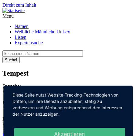
Direkt zum Inhalt
Menü
Namen
Weibliche
Männliche
Unisex
Listen
Expertensuche
Suche!
Tempest
Sprache:
Englisch
Diese Seite nutzt Website-Tracking-Technologien von
Dritten, um ihre Dienste anzubieten, stetig zu
Bedeutung:
verbessern und Werbung entsprechend den Interessen
"Sturm"
der Nutzer anzuzeigen.
Herleitung:
Englisch,
"tempest"
Akzeptieren
Datenschutz
Impressum