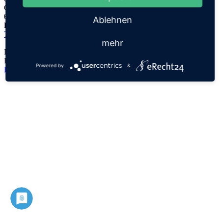
Griechisch,
θηρεύω "thereuo"
Ablehnen
Herkunftsname:
Theresia
mehr
Der Namensursprung ist unklar, es handelt sich lediglich um eine
Hypothese!
Powered by
&
Datenschutz
Impressum