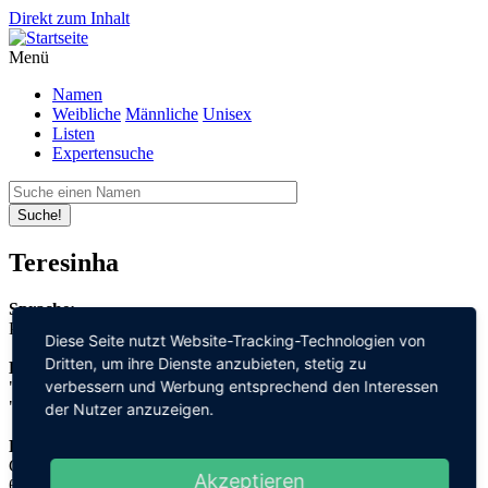
Direkt zum Inhalt
Menü
Namen
Weibliche
Männliche
Unisex
Listen
Expertensuche
Suche!
Teresinha
Sprache:
Portugiesisch
Diese Seite nutzt Website-Tracking-Technologien von
Dritten, um ihre Dienste anzubieten, stetig zu
Bedeutung:
verbessern und Werbung entsprechend den Interessen
"Ernte"
"jagen"
der Nutzer anzuzeigen.
Herleitung:
Griechisch,
Akzeptieren
θερισμός "therismos"