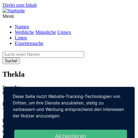
Direkt zum Inhalt
Menü
Namen
Weibliche
Männliche
Unisex
Listen
Expertensuche
Suche!
Thekla
Sprache:
Griechisch
Diese Seite nutzt Website-Tracking-Technologien von
Dritten, um ihre Dienste anzubieten, stetig zu
Bedeutung:
verbessern und Werbung entsprechend den Interessen
"Gott" + "Ruhm"
der Nutzer anzuzeigen.
Herleitung:
Griechisch,
θεος "theos" + κλεος "kleos"
Akzeptieren
Herkunftsname: