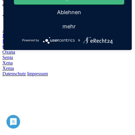
entspricht ebenfalls dem Namen für ein Edelgas
Ablehnen
Verwandte Namen
mehr
Axinja
Ksenia
Powered by
&
Ksenija
Oksana
Oxana
Senja
Xena
Xenia
Datenschutz
Impressum