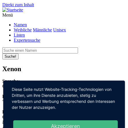
Direkt zum Inhalt
Menü
Namen
Weibliche
Männliche
Unisex
Listen
Expertensuche
Suche!
Xenon
Sprache:
Griechisch
Diese Seite nutzt Website-Tracking-Technologien von
Dritten, um ihre Dienste anzubieten, stetig zu
Bedeutung:
verbessern und Werbung entsprechend den Interessen
"Fremder"
der Nutzer anzuzeigen.
Herleitung:
Griechisch,
ξένος "xenos"
Akzeptieren
Anmerkungen: