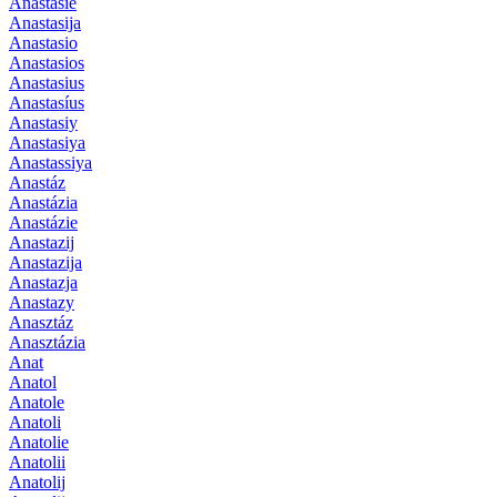
Anastasie
Anastasija
Anastasio
Anastasios
Anastasius
Anastasíus
Anastasiy
Anastasiya
Anastassiya
Anastáz
Anastázia
Anastázie
Anastazij
Anastazija
Anastazja
Anastazy
Anasztáz
Anasztázia
Anat
Anatol
Anatole
Anatoli
Anatolie
Anatolii
Anatolij