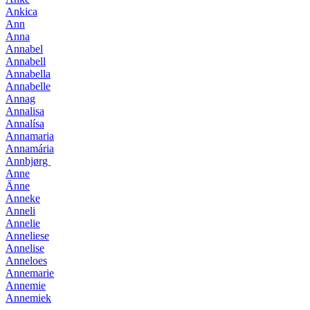
Ankica
Ann
Anna
Annabel
Annabell
Annabella
Annabelle
Annag
Annalisa
Annalísa
Annamaria
Annamária
Annbjørg
Anne
Änne
Anneke
Anneli
Annelie
Anneliese
Annelise
Anneloes
Annemarie
Annemie
Annemiek