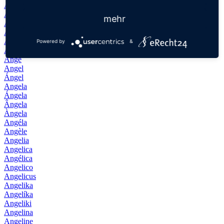
Anémone
Aneta
mehr
Anett
Anetta
Anette
Powered by
&
Anežka
Ange
Angel
Ángel
Angela
Ángela
Ângela
Àngela
Angéla
Angèle
Angelia
Angelica
Angélica
Angelico
Angelicus
Angelika
Angelíka
Angeliki
Angelina
Angeline