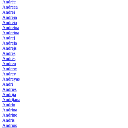
Andrée
Andreea
Andrei
Andreia
Andréia
Andreina
Andreína
Andrej
Andreja
Andrejs
Andres
Andrés
Andreu
Andrew
Andrey
Andreyas
Andri
Andries
Andrija
Andrijana
Andrin
Andrina
Andrine
Andris
Andrius