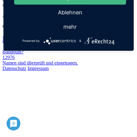
stehen!
Ablehnen
Alles Gute bei eurer Suche wünscht euch
das Team der
Vornamerei
mehr
Kennst du schon
Powered by
&
Baudouin?
12976
Namen sind überprüft und eingetragen.
Datenschutz
Impressum