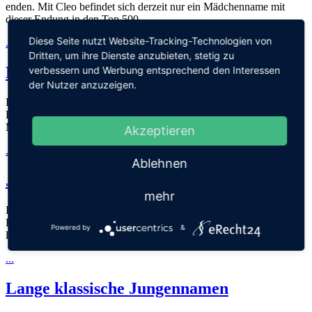
enden. Mit Cleo befindet sich derzeit nur ein Mädchenname mit
dieser Endung in den Top 500.
Diese Seite nutzt Website-Tracking-Technologien von
...
Dritten, um ihre Dienste anzubieten, stetig zu
Mädchennamen mit Meeresbezug
verbessern und Werbung entsprechend den Interessen
der Nutzer anzuzeigen.
In dieser Liste finden sich Mädchennamen für Deichkinder,
Küstenmädchen, Nordlichter oder aber einfach nur Eltern, die das
Meer lieben und einen Namen suchen, der dies deutlich macht.
Akzeptieren
...
Ablehnen
Jungennamen mit Meeresbezug
mehr
In dieser Liste finden sich Jungennamen für Deichkinder,
Küstenjungs, Nordlichter oder aber einfach nur Eltern, die das Meer
Powered by
&
lieben und einen Namen suchen, der dies deutlich macht.
...
Lange klassische Jungennamen