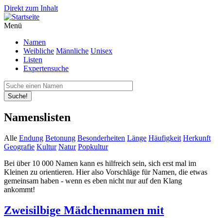
Direkt zum Inhalt
Menü
Namen
Weibliche
Männliche
Unisex
Listen
Expertensuche
Suche!
Namenslisten
Alle
Endung
Betonung
Besonderheiten
Länge
Häufigkeit
Herkunft
Geografie
Kultur
Natur
Popkultur
Bei über 10 000 Namen kann es hilfreich sein, sich erst mal im
Kleinen zu orientieren. Hier also Vorschläge für Namen, die etwas
gemeinsam haben - wenn es eben nicht nur auf den Klang
ankommt!
Zweisilbige Mädchennamen mit