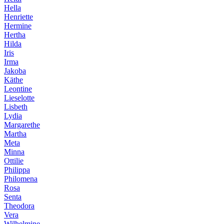
Hella
Henriette
Hermine
Hertha
Hilda
Iris
Irma
Jakoba
Käthe
Leontine
Lieselotte
Lisbeth
Lydia
Margarethe
Martha
Meta
Minna
Ottilie
Philippa
Philomena
Rosa
Senta
Theodora
Vera
Wilhelmine