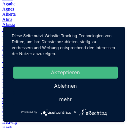
Agathe
Agnes
Alberta
Alma
Aloisia
Alwine
Amalia
Diese Seite nutzt Website-Tracking-Technologien von
Anneliese
Dritten, um ihre Dienste anzubieten, stetig zu
Auguste
verbessern und Werbung entsprechend den Interessen
Cecilia
der Nutzer anzuzeigen.
Cordelia
Dora
Edda
Edith
Akzeptieren
Edna
Eleonore
Ablehnen
Elsa
Erna
Evelyn
mehr
Gerda
Grete
Gretel
Powered by
&
Hanne
Hedwig
Heidi