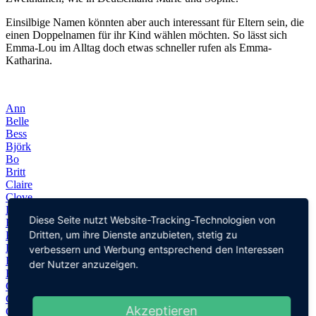
Einsilbige Namen könnten aber auch interessant für Eltern sein, die
einen Doppelnamen für ihr Kind wählen möchten. So lässt sich
Emma-Lou im Alltag doch etwas schneller rufen als Emma-
Katharina.
Ann
Belle
Bess
Björk
Bo
Britt
Claire
Clove
Dawn
Diese Seite nutzt Website-Tracking-Technologien von
Elle
Dritten, um ihre Dienste anzubieten, stetig zu
Eve
Fay
verbessern und Werbung entsprechend den Interessen
Fee
der Nutzer anzuzeigen.
Fleur
Gem
Grace
Akzeptieren
Griet