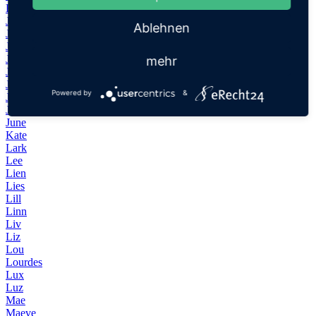
Hope
Jade
Ablehnen
Jane
Jean
Jill
mehr
Jo
Joy
Powered by
&
Joyce
Jules
June
Kate
Lark
Lee
Lien
Lies
Lill
Linn
Liv
Liz
Lou
Lourdes
Lux
Luz
Mae
Maeve