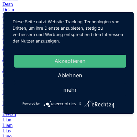
Dean
Dejan
Eliah
Elian
Diese Seite nutzt Website-Tracking-Technologien von
Elias
Dritten, um ihre Dienste anzubieten, stetig zu
Emil
verbessern und Werbung entsprechend den Interessen
Emilian
der Nutzer anzuzeigen.
Jannes
Jari
Joel
Jonah
Akzeptieren
Jonas
Josias
Ablehnen
Julian
Lenn
Lennard
mehr
Leo
Leon
Levi
Powered by
&
Levin
Levian
Lian
Liam
Lias
Lino