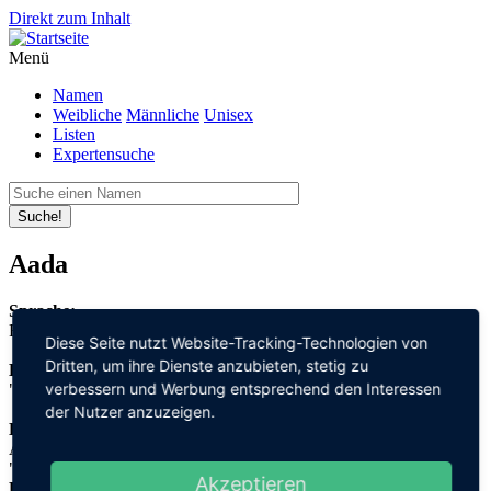
Direkt zum Inhalt
Menü
Namen
Weibliche
Männliche
Unisex
Listen
Expertensuche
Suche!
Aada
Sprache:
Finnisch
Diese Seite nutzt Website-Tracking-Technologien von
Dritten, um ihre Dienste anzubieten, stetig zu
Bedeutung:
verbessern und Werbung entsprechend den Interessen
"edel"
der Nutzer anzuzeigen.
Herleitung:
Althochdeutsch,
"adal"
Akzeptieren
Herkunftsname: