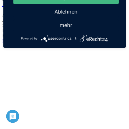
Adam
Ablehnen
Anmerkungen:
Adam und Eva waren nach der biblischen Erzählung die
mehr
Stammeltern aller Menschen
Der Namensursprung ist unklar, es handelt sich lediglich um eine
Hypothese!
Powered by
&
Datenschutz
Impressum