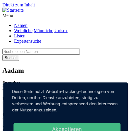
Direkt zum Inhalt
Menü
Namen
Weibliche
Männliche
Unisex
Listen
Expertensuche
Suche!
Aadam
Sprache:
Estnisch
Diese Seite nutzt Website-Tracking-Technologien von
Dritten, um ihre Dienste anzubieten, stetig zu
Bedeutung:
verbessern und Werbung entsprechend den Interessen
"Mensch"
der Nutzer anzuzeigen.
Herleitung:
Hebräisch,
אדם "adam"
Akzeptieren
Herkunftsname: