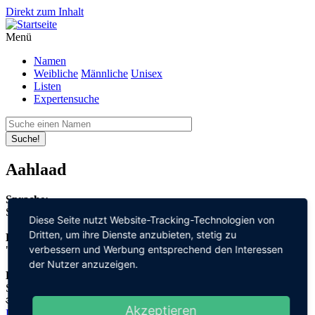
Direkt zum Inhalt
Menü
Namen
Weibliche
Männliche
Unisex
Listen
Expertensuche
Suche!
Aahlaad
Sprache:
Sanskrit
Diese Seite nutzt Website-Tracking-Technologien von
Dritten, um ihre Dienste anzubieten, stetig zu
Bedeutung:
verbessern und Werbung entsprechend den Interessen
"Freude"
der Nutzer anzuzeigen.
Herleitung:
Sanskrit,
आह्लाद "ahlada"
Akzeptieren
Datenschutz
Impressum