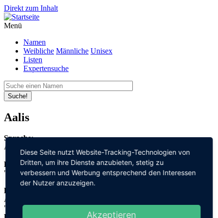
Direkt zum Inhalt
Menü
Namen
Weibliche
Männliche
Unisex
Listen
Expertensuche
Suche!
Aalis
Sprache:
Altfranzösisch
Diese Seite nutzt Website-Tracking-Technologien von
Dritten, um ihre Dienste anzubieten, stetig zu
Bedeutung:
verbessern und Werbung entsprechend den Interessen
"edel" + "Persönlichkeit"
der Nutzer anzuzeigen.
Herleitung:
Althochdeutsch,
"adal" + "heit"
Akzeptieren
Herkunftsname: