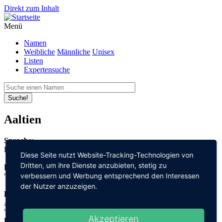
Direkt zum Inhalt
Menü
Namen
Weibliche
Männliche
Unisex
Listen
Expertensuche
Suche!
Aaltien
Sprache:
Friesisch
Diese Seite nutzt Website-Tracking-Technologien von
Dritten, um ihre Dienste anzubieten, stetig zu
Bedeutung:
verbessern und Werbung entsprechend den Interessen
"edel" + "Persönlichkeit"
der Nutzer anzuzeigen.
Herleitung:
Althochdeutsch,
"adal" + "heit"
Akzeptieren
Herkunftsname: