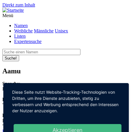
Direkt zum Inhalt
Menü
Namen
Weibliche
Männliche
Unisex
Listen
Expertensuche
Suche!
Aamu
Sprache:
Finnisch
Diese Seite nutzt Website-Tracking-Technologien von
Dritten, um ihre Dienste anzubieten, stetig zu
Bedeutung:
verbessern und Werbung entsprechend den Interessen
"Morgen"
der Nutzer anzuzeigen.
Herleitung:
Finnisch,
"aamu"
Akzeptieren
Datenschutz
Impressum