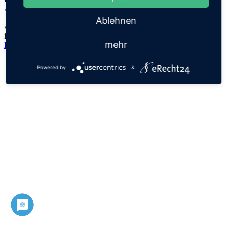
Abdallah
Ablehnen
Anmerkungen:
im Koran war Abdallah der Vater des Propheten Mohammed
mehr
Datenschutz
Impressum
Powered by
&