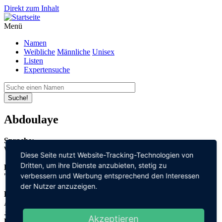
Direkt zum Inhalt
Menü
Namen
Weibliche
Männliche
Unisex
Listen
Expertensuche
Suche!
Abdoulaye
Sprache:
Westafrikanisch
Diese Seite nutzt Website-Tracking-Technologien von
Dritten, um ihre Dienste anzubieten, stetig zu
Bedeutung:
verbessern und Werbung entsprechend den Interessen
"Diener" + "Gott"
der Nutzer anzuzeigen.
Herleitung:
Arabisch,
عبد "abd" + الله "allah"
Akzeptieren
Herkunftsname: