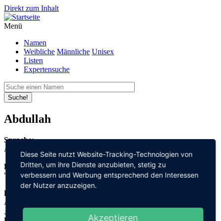
Direkt zum Inhalt
Menü
Namen
Weibliche
Männliche
Unisex
Listen
Expertensuche
Suche!
Abdullah
Sprache:
Arabisch
Diese Seite nutzt Website-Tracking-Technologien von
Dritten, um ihre Dienste anzubieten, stetig zu
Bedeutung:
verbessern und Werbung entsprechend den Interessen
"Diener" + "Gott"
der Nutzer anzuzeigen.
Herleitung:
Arabisch,
عبد "abd" + الله "allah"
Akzeptieren
Herkunftsname: