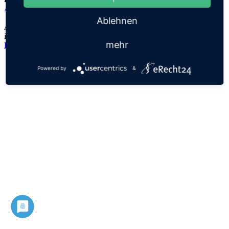
Abdallah
Ablehnen
Anmerkungen:
im Koran war Abdallah der Vater des Propheten Mohammed
mehr
Datenschutz
Impressum
Powered by
&