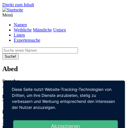
Direkt zum Inhalt
Menü
Namen
Weibliche
Männliche
Unisex
Listen
Expertensuche
Suche!
Abed
Sprache:
Arabisch
Diese Seite nutzt Website-Tracking-Technologien von
Dritten, um ihre Dienste anzubieten, stetig zu
Bedeutung:
verbessern und Werbung entsprechend den Interessen
"Verehrer"
der Nutzer anzuzeigen.
Herleitung:
Arabisch,
عابد "ahbid"
Akzeptieren
Herkunftsname: