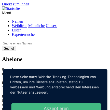
Direkt zum Inhalt
Menü
Namen
Weibliche
Männliche
Unisex
Listen
Expertensuche
Suche!
Abelone
Sprache:
Dänisch
Diese Seite nutzt Website-Tracking-Technologien von
Dritten, um ihre Dienste anzubieten, stetig zu
Bedeutung:
verbessern und Werbung entsprechend den Interessen
"zerstören"
der Nutzer anzuzeigen.
Herleitung:
Griechisch,
απόλλυμι "apollumi"
Akzeptieren
Herkunftsname: