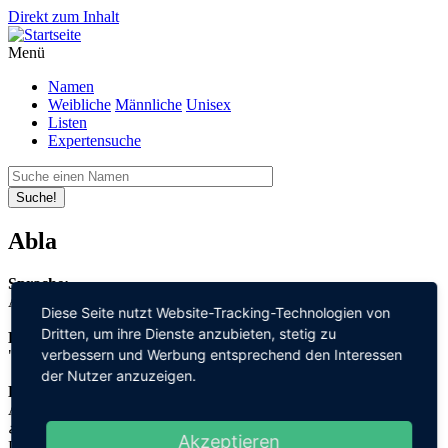
Direkt zum Inhalt
Menü
Namen
Weibliche
Männliche
Unisex
Listen
Expertensuche
Suche!
Abla
Sprache:
Arabisch
Diese Seite nutzt Website-Tracking-Technologien von
Dritten, um ihre Dienste anzubieten, stetig zu
Bedeutung:
verbessern und Werbung entsprechend den Interessen
"vollkommen"
der Nutzer anzuzeigen.
Herleitung:
Arabisch,
عبلة "eabla"
Akzeptieren
Der Namensursprung ist unklar, es handelt sich lediglich um eine