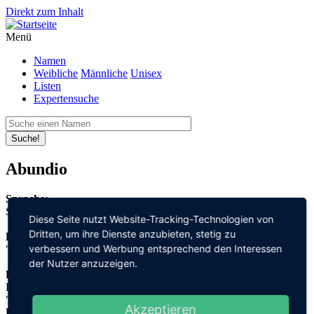
Direkt zum Inhalt
Menü
Namen
Weibliche
Männliche
Unisex
Listen
Expertensuche
Suche!
Abundio
Sprache:
Spanisch
Diese Seite nutzt Website-Tracking-Technologien von
Dritten, um ihre Dienste anzubieten, stetig zu
Bedeutung:
verbessern und Werbung entsprechend den Interessen
"überreichlich"
der Nutzer anzuzeigen.
Herleitung:
Latein,
"abundans"
Akzeptieren
Herkunftsname: