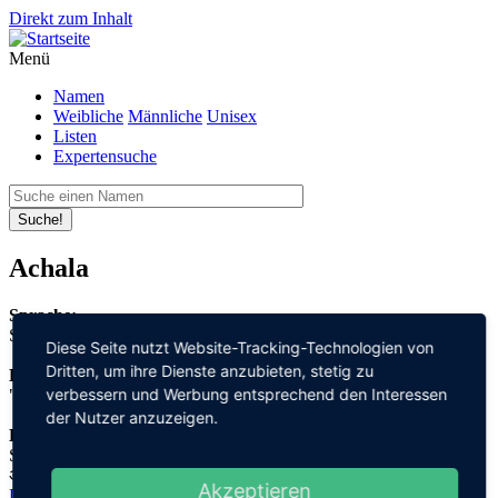
Direkt zum Inhalt
Menü
Namen
Weibliche
Männliche
Unisex
Listen
Expertensuche
Suche!
Achala
Sprache:
Sanskrit
Diese Seite nutzt Website-Tracking-Technologien von
Dritten, um ihre Dienste anzubieten, stetig zu
Bedeutung:
verbessern und Werbung entsprechend den Interessen
"Erde"
der Nutzer anzuzeigen.
Herleitung:
Sanskrit,
अचला "acala"
Akzeptieren
Datenschutz
Impressum