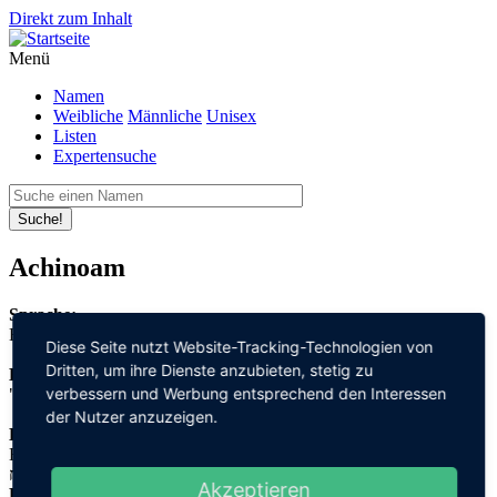
Direkt zum Inhalt
Menü
Namen
Weibliche
Männliche
Unisex
Listen
Expertensuche
Suche!
Achinoam
Sprache:
Hebräisch
Diese Seite nutzt Website-Tracking-Technologien von
Dritten, um ihre Dienste anzubieten, stetig zu
Bedeutung:
verbessern und Werbung entsprechend den Interessen
"Bruder" + "Freundlichkeit"
der Nutzer anzuzeigen.
Herleitung:
Hebräisch,
אח "ach" + נוֹעַם "noam"
Akzeptieren
Herkunftsname: