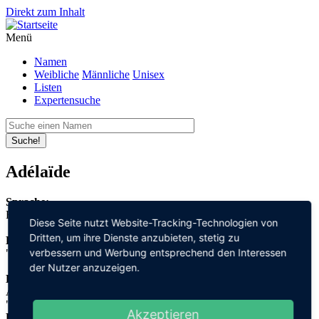
Direkt zum Inhalt
Menü
Namen
Weibliche
Männliche
Unisex
Listen
Expertensuche
Suche!
Adélaïde
Sprache:
Französisch
Diese Seite nutzt Website-Tracking-Technologien von
Dritten, um ihre Dienste anzubieten, stetig zu
Bedeutung:
verbessern und Werbung entsprechend den Interessen
"edel" + "Persönlichkeit"
der Nutzer anzuzeigen.
Herleitung:
Althochdeutsch,
"adal" + "heit"
Akzeptieren
Herkunftsname: