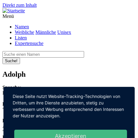
Direkt zum Inhalt
Menü
Namen
Weibliche
Männliche
Unisex
Listen
Expertensuche
Suche!
Adolph
Sprache:
Englisch
Diese Seite nutzt Website-Tracking-Technologien von
Dritten, um ihre Dienste anzubieten, stetig zu
Bedeutung:
verbessern und Werbung entsprechend den Interessen
"edel" + "Wolf"
der Nutzer anzuzeigen.
Herleitung:
Althochdeutsch,
"adal" + "wolf"
Akzeptieren
Herkunftsname: