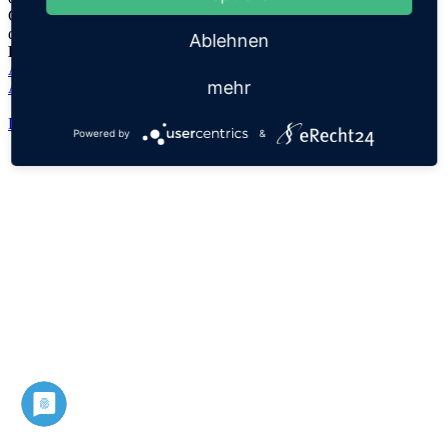
Griechisch,
αγνός "agnos"
Ablehnen
Herkunftsname:
Agathe
mehr
Agnes
Datenschutz
Impressum
Powered by
&