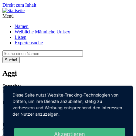
Direkt zum Inhalt
Menü
Namen
Weibliche
Männliche
Unisex
Listen
Expertensuche
Suche!
Aggi
Sprache:
Italienisch
Diese Seite nutzt Website-Tracking-Technologien von
Dritten, um ihre Dienste anzubieten, stetig zu
Bedeutung:
verbessern und Werbung entsprechend den Interessen
"gut"
"rein"
der Nutzer anzuzeigen.
Herleitung:
Griechisch,
Akzeptieren
αγαθός "agathos"