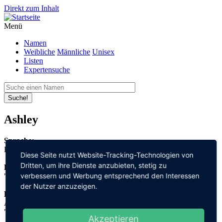
Direkt zum Inhalt
Menü
Namen
Weibliche
Männliche
Unisex
Listen
Expertensuche
Suche!
Ashley
Sprache:
Englisch
Diese Seite nutzt Website-Tracking-Technologien von
Dritten, um ihre Dienste anzubieten, stetig zu
Bedeutung:
verbessern und Werbung entsprechend den Interessen
"Esche" + "Lichtung"
der Nutzer anzuzeigen.
Herleitung:
Altenglisch,
"æsc" + "lēah"
Akzeptieren