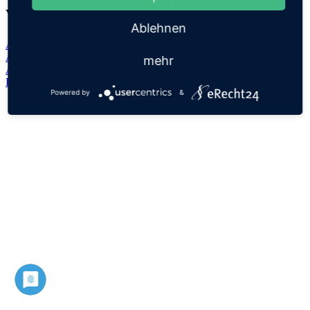
Verwandte Namen
Ablehnen
Ash
Ashlee
mehr
Ashleigh
Datenschutz
Impressum
Powered by
&