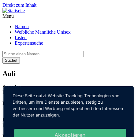
Direkt zum Inhalt
Menü
Namen
Weibliche
Männliche
Unisex
Listen
Expertensuche
Suche!
Auli
Sprache:
Finnisch
Diese Seite nutzt Website-Tracking-Technologien von
Dritten, um ihre Dienste anzubieten, stetig zu
Bedeutung:
verbessern und Werbung entsprechend den Interessen
"bereitwillig"
der Nutzer anzuzeigen.
Herleitung:
Finnisch,
"aulis"
Akzeptieren
Herkunftsname: