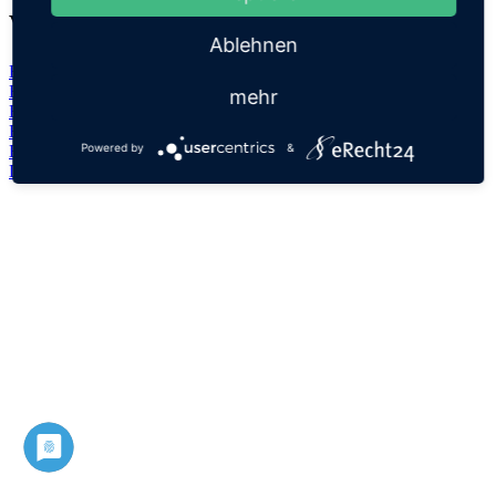
Verwandte Namen
Ablehnen
Balbin
Balbina
mehr
Balbine
Balbino
Powered by
&
Balbinus
Datenschutz
Impressum