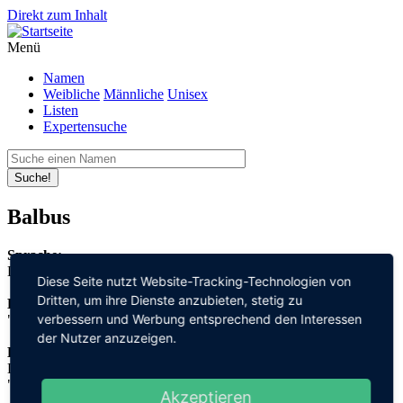
Direkt zum Inhalt
Menü
Namen
Weibliche
Männliche
Unisex
Listen
Expertensuche
Suche!
Balbus
Sprache:
Latein
Diese Seite nutzt Website-Tracking-Technologien von
Dritten, um ihre Dienste anzubieten, stetig zu
Bedeutung:
verbessern und Werbung entsprechend den Interessen
"stammelnd"
der Nutzer anzuzeigen.
Herleitung:
Latein,
"balbus"
Akzeptieren