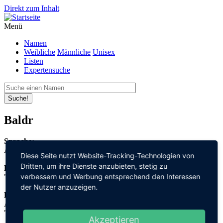
Direkt zum Inhalt
Menü
Namen
Weibliche
Männliche
Unisex
Listen
Expertensuche
Suche!
Baldr
Sprache:
Altnordisch
Diese Seite nutzt Website-Tracking-Technologien von
Dritten, um ihre Dienste anzubieten, stetig zu
Bedeutung:
verbessern und Werbung entsprechend den Interessen
"Fürst"
der Nutzer anzuzeigen.
Herleitung:
Altnordisch,
"baldr"
Akzeptieren