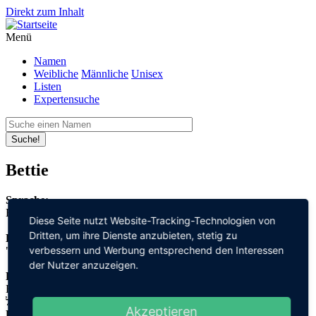
Direkt zum Inhalt
Menü
Namen
Weibliche
Männliche
Unisex
Listen
Expertensuche
Suche!
Bettie
Sprache:
Englisch
Diese Seite nutzt Website-Tracking-Technologien von
Dritten, um ihre Dienste anzubieten, stetig zu
Bedeutung:
verbessern und Werbung entsprechend den Interessen
"Gott" + "schwören"
der Nutzer anzuzeigen.
Herleitung:
Hebräisch,
אל "el" + שבועה "schwu'a"
Akzeptieren
Herkunftsname: