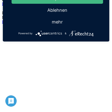
Elisheva
Ablehnen
Der Namensursprung ist unklar, es handelt sich lediglich um eine
Hypothese!
mehr
Datenschutz
Impressum
Powered by
&