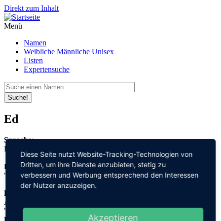
Direkt zum Inhalt
Menü
Namen
Weibliche
Männliche
Unisex
Listen
Expertensuche
Suche!
Ed
Sprache:
Englisch
Diese Seite nutzt Website-Tracking-Technologien von
Dritten, um ihre Dienste anzubieten, stetig zu
Bedeutung:
verbessern und Werbung entsprechend den Interessen
"Reichtum" + "Wächter"
der Nutzer anzuzeigen.
Herleitung:
Altenglisch,
"ēad" + "weard"
Akzeptieren
Herkunftsname: